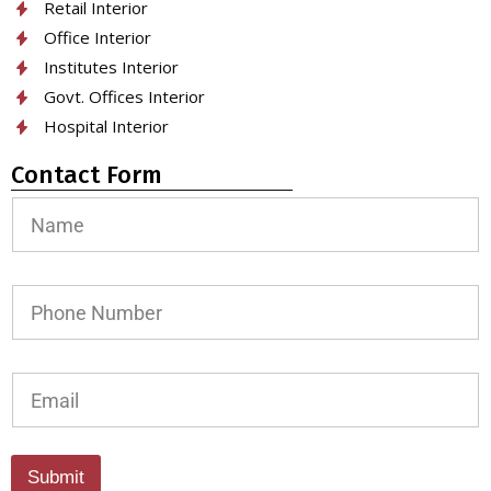
Retail Interior
Office Interior
Institutes Interior
Govt. Offices Interior
Hospital Interior
Contact Form
N
a
m
e
*
*
P
h
o
n
e
E
N
m
u
a
m
i
b
l
Submit
e